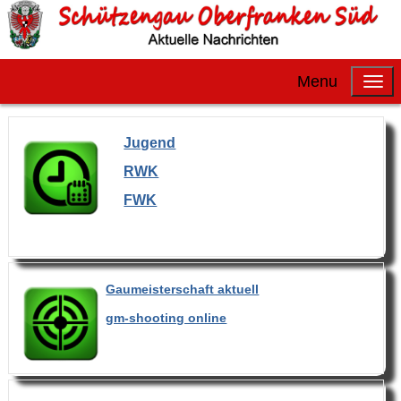
Menu
Jugend
RWK
FWK
Gaumeisterschaft aktuell
gm-shooting online