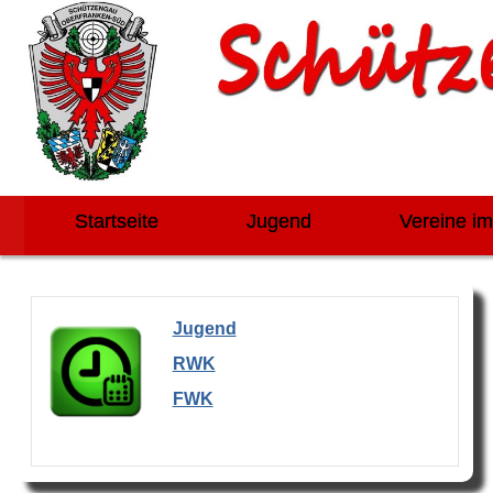
Startseite
Jugend
Vereine i
Jugend
RWK
FWK