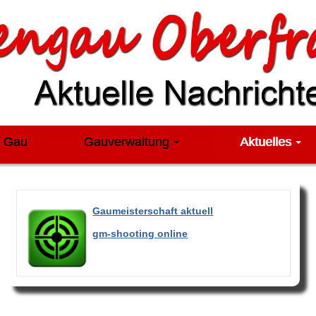
m Gau
Gauverwaltung
Aktuelles
Gaumeisterschaft aktuell
gm-shooting online