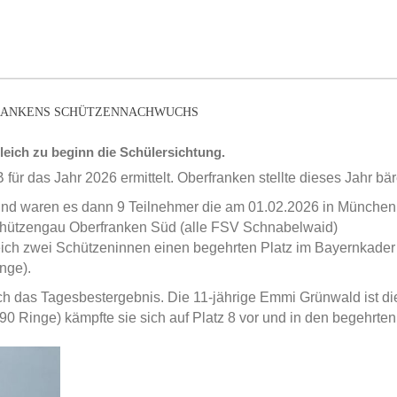
RFRANKENS SCHÜTZENNACHWUCHS
gleich zu beginn die Schülersichtung.
r das Jahr 2026 ermittelt. Oberfranken stellte dieses Jahr bär
n sind waren es dann 9 Teilnehmer die am 01.02.2026 in Münche
chützengau Oberfranken Süd (alle FSV Schnabelwaid)
eich zwei Schützeninnen einen begehrten Platz im Bayernkader
nge).
ch das Tagesbestergebnis. Die 11-jährige Emmi Grünwald ist
290 Ringe) kämpfte sie sich auf Platz 8 vor und in den begehrt