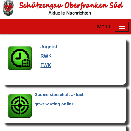
Menu
Jugend
RWK
FWK
Gaumeisterschaft aktuell
gm-shooting online