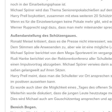
noch in der Einarbeitungsphase ist.
Michael Spörer wird das Thema Seniorenpokalschießen auf de
Harry Prell boykottiert, zusammen mit etwa weiteren 20 Schütz
Wenn es für die Einzelwertungen keine Pokale mehr gibt, wird e
Werner Rupprecht sagt dazu, dass man mehr miteinander spreche
Außendarstellung des Schützengaues.
Ronald Meisel kritisiert, dass es die Presse nicht interessiert,
Dem Stimmen alle Anwesenden zu, aber wie ist eine mögliche 
Michael Spörer berichtet von dem Mega-Sportevent im vergangene
Rudi Hanke berichtet von der Rektorenkonferenz aller Schullei
einen Impulsvortrag abzugeben. Michael Spörer verwies darin au
saßen gelangweilt auf ihren Sitzen.
Harry Prell meint, dass man die Schulleiter vor Ort ansprechen 
im positiven auswirken kann.
Es wurde auch über die Möglichkeit eines „Tages des offenen S
Weiterhin wurde diskutiert, dass die jungen Leute heutzutage 
Dies wird Michael auch am Gauschützentag ansprechen und appe
Bereich Bogen.