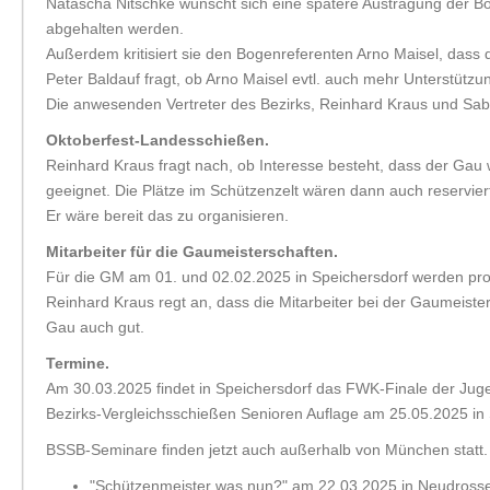
Natascha Nitschke wünscht sich eine spätere Austragung der Bog
abgehalten werden.
Außerdem kritisiert sie den Bogenreferenten Arno Maisel, dass di
Peter Baldauf fragt, ob Arno Maisel evtl. auch mehr Unterstütz
Die anwesenden Vertreter des Bezirks, Reinhard Kraus und Sab
Oktoberfest-Landesschießen.
Reinhard Kraus fragt nach, ob Interesse besteht, dass der Gau
geeignet. Die Plätze im Schützenzelt wären dann auch reservier
Er wäre bereit das zu organisieren.
Mitarbeiter für die Gaumeisterschaften.
Für die GM am 01. und 02.02.2025 in Speichersdorf werden pro 
Reinhard Kraus regt an, dass die Mitarbeiter bei der Gaumeist
Gau auch gut.
Termine.
Am 30.03.2025 findet in Speichersdorf das FWK-Finale der Jug
Bezirks-Vergleichsschießen Senioren Auflage am 25.05.2025 in 
BSSB-Seminare finden jetzt auch außerhalb von München statt. 
"Schützenmeister was nun?" am 22.03.2025 in Neudrosse