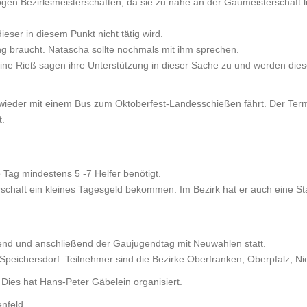
en Bezirksmeisterschaften, da sie zu nahe an der Gaumeisterschaft lie
eser in diesem Punkt nicht tätig wird.
ung braucht. Natascha sollte nochmals mit ihm sprechen.
ine Rieß sagen ihre Unterstützung in dieser Sache zu und werden die
 wieder mit einem Bus zum Oktoberfest-Landesschießen fährt. Der Ter
t.
Tag mindestens 5 -7 Helfer benötigt.
erschaft ein kleines Tagesgeld bekommen. Im Bezirk hat er auch eine 
end und anschließend der Gaujugendtag mit Neuwahlen statt.
Speichersdorf. Teilnehmer sind die Bezirke Oberfranken, Oberpfalz, 
Dies hat Hans-Peter Gäbelein organisiert.
nfeld.