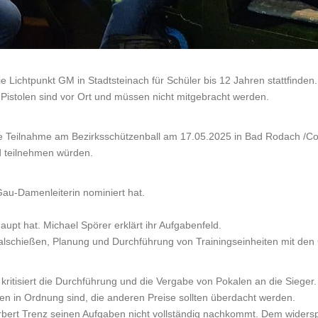
e Lichtpunkt GM in Stadtsteinach für Schüler bis 12 Jahren stattfinden.
Pistolen sind vor Ort und müssen nicht mitgebracht werden.
die Teilnahme am Bezirksschützenball am 17.05.2025 in Bad Rodach /Cobu
d teilnehmen würden.
au-Damenleiterin nominiert hat.
aupt hat. Michael Spörer erklärt ihr Aufgabenfeld.
lschießen, Planung und Durchführung von Trainingseinheiten mit den 
kritisiert die Durchführung und die Vergabe von Pokalen an die Sieger.
en in Ordnung sind, die anderen Preise sollten überdacht werden.
 Norbert Trenz seinen Aufgaben nicht vollständig nachkommt. Dem widers