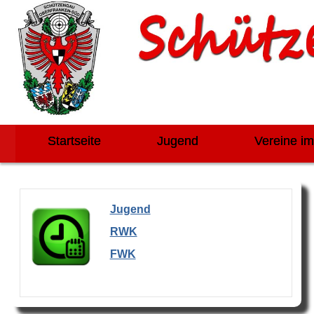
Startseite
Jugend
Vereine i
Jugend
RWK
FWK