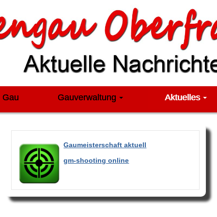
m Gau
Gauverwaltung
Aktuelles
Gaumeisterschaft aktuell
gm-shooting online