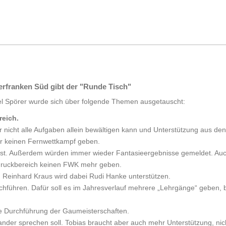
rfranken Süd gibt der "Runde Tisch"
l Spörer wurde sich über folgende Themen ausgetauscht:
reich.
 nicht alle Aufgaben allein bewältigen kann und Unterstützung aus den
hr keinen Fernwettkampf geben.
ß ist. Außerdem würden immer wieder Fantasieergebnisse gemeldet. Au
ftdruckbereich keinen FWK mehr geben.
. Reinhard Kraus wird dabei Rudi Hanke unterstützen.
führen. Dafür soll es im Jahresverlauf mehrere „Lehrgänge“ geben, be
ie Durchführung der Gaumeisterschaften.
er sprechen soll. Tobias braucht aber auch mehr Unterstützung, nic