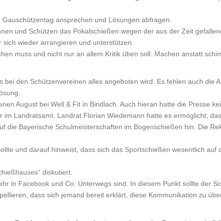
n Gauschützentag ansprechen und Lösungen abfragen.
innen und Schützen das Pokalschießen wegen der aus der Zeit gefallen
r sich wieder arrangieren und unterstützen.
n muss und nicht nur an allem Kritik üben soll. Machen anstatt schi
 was bei den Schützenvereinen alles angeboten wird. Es fehlen auch die 
Lösung.
n August bei Well & Fit in Bindlach. Auch hieran hatte die Presse kei
ter im Landratsamt. Landrat Florian Wiedemann hatte es ermöglicht, 
f die Bayerische Schulmeisterschaften im Bogenschießen hin. Die Rekt
sollte und darauf hinweist, dass sich das Sportschießen wesentlich auf
chießhauses“ diskutiert.
mehr in Facebook und Co. Unterwegs sind. In diesem Punkt sollte der 
llieren, dass sich jemand bereit erklärt, diese Kommunikation zu üb