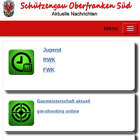
Menu
Jugend
RWK
FWK
Gaumeisterschaft aktuell
gm-shooting online