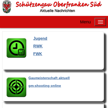
Menu
Jugend
RWK
FWK
Gaumeisterschaft aktuell
gm-shooting online