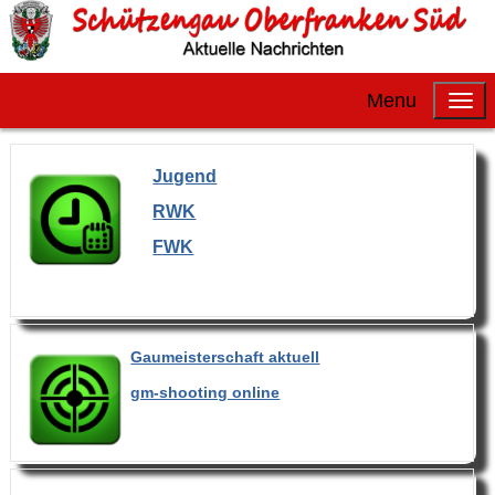
Menu
Jugend
RWK
FWK
Gaumeisterschaft aktuell
gm-shooting online