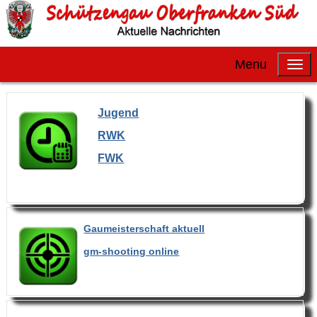
Menu
Jugend
RWK
FWK
Gaumeisterschaft aktuell
gm-shooting online