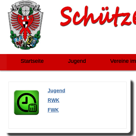
Startseite
Jugend
Vereine i
Jugend
RWK
FWK