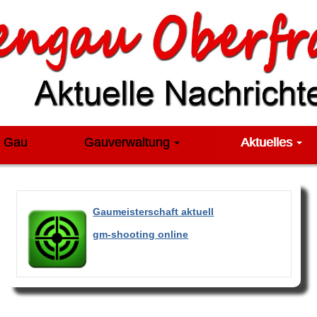
m Gau
Gauverwaltung
Aktuelles
Gaumeisterschaft aktuell
gm-shooting online