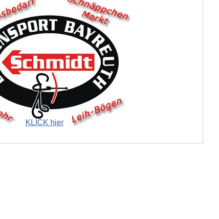
_____________
KLICK hier