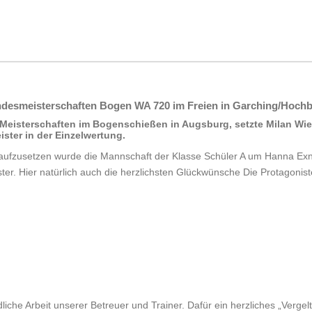
desmeisterschaften Bogen WA 720 im Freien in Garching/
Hochb
-Meisterschaften im
Bogenschießen in Augsburg, setzte Milan Wie
ster in der Einzelwertung.
 aufzusetzen wurde die
Mannschaft der Klasse Schüler A um Hanna Exn
er. Hier natürlich auch
die herzlichsten Glückwünsche Die Protagonis
dliche Arbeit unserer
Betreuer und Trainer. Dafür ein herzliches „Vergel