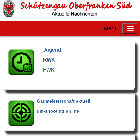
Menu
Jugend
RWK
FWK
Gaumeisterschaft aktuell
gm-shooting online