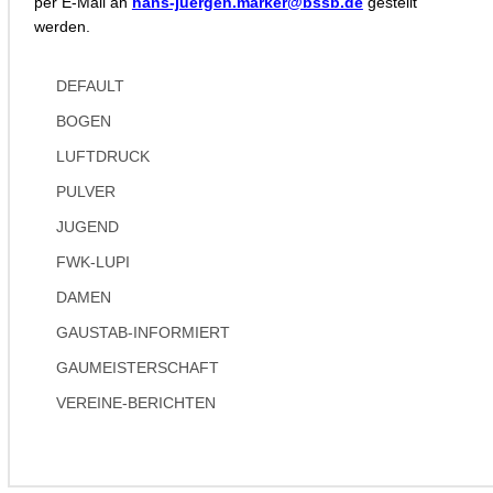
per E-Mail an
hans-juergen.marker@bssb.de
gestellt
werden.
DEFAULT
BOGEN
LUFTDRUCK
PULVER
JUGEND
FWK-LUPI
DAMEN
GAUSTAB-INFORMIERT
GAUMEISTERSCHAFT
VEREINE-BERICHTEN