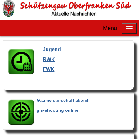
Menu
Jugend
RWK
FWK
Gaumeisterschaft aktuell
gm-shooting online