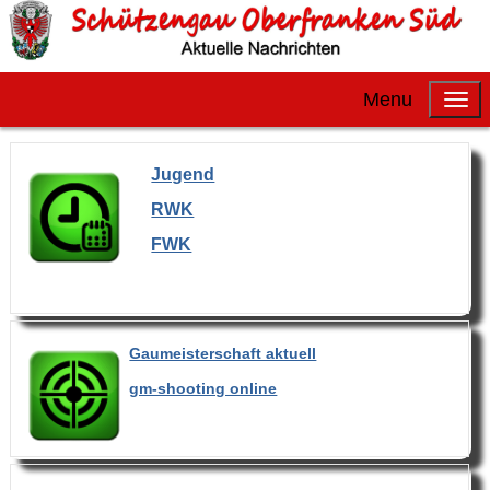
Menu
Jugend
RWK
FWK
Gaumeisterschaft aktuell
gm-shooting online