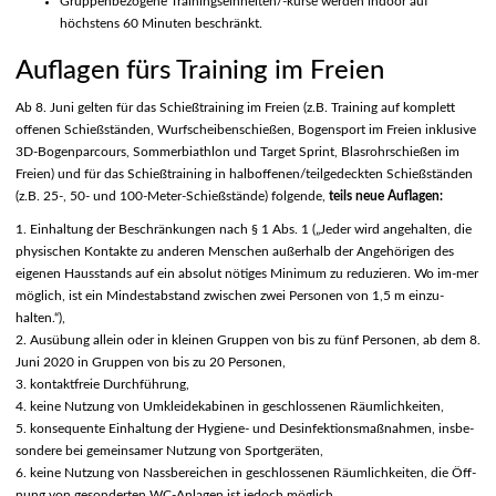
Gruppenbezogene Trainingseinheiten/-kurse werden indoor auf
höchstens 60 Minuten beschränkt.
Auflagen fürs Training im Freien
Ab 8. Juni gelten für das Schießtraining im Freien (z.B. Training auf komplett
offenen Schießständen, Wurfscheibenschießen, Bogensport im Freien inklusive
3D-Bogenparcours, Sommerbiathlon und Target Sprint, Blasrohrschießen im
Freien) und für das Schießtraining in halboffenen/teilgedeckten Schießständen
(z.B. 25-, 50- und 100-Meter-Schießstände) folgende,
teils neue Auflagen:
1. Einhaltung der Beschränkungen nach § 1 Abs. 1 („Jeder wird angehalten, die
physischen Kontakte zu anderen Menschen außerhalb der Angehörigen des
eigenen Hausstands auf ein absolut nötiges Minimum zu reduzieren. Wo im-mer
möglich, ist ein Mindestabstand zwischen zwei Personen von 1,5 m einzu-
halten.“),
2. Ausübung allein oder in kleinen Gruppen von bis zu fünf Personen, ab dem 8.
Juni 2020 in Gruppen von bis zu 20 Personen,
3. kontaktfreie Durchführung,
4. keine Nutzung von Umkleidekabinen in geschlossenen Räumlichkeiten,
5. konsequente Einhaltung der Hygiene- und Desinfektionsmaßnahmen, insbe-
sondere bei gemeinsamer Nutzung von Sportgeräten,
6. keine Nutzung von Nassbereichen in geschlossenen Räumlichkeiten, die Öff-
nung von gesonderten WC-Anlagen ist jedoch möglich,