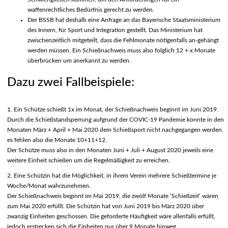
waffenrechtliches Bedürfnis gerecht zu werden.
Der BSSB hat deshalb eine Anfrage an das Bayerische Staatsministerium
des Innern, für Sport und Integration gestellt. Das Ministerium hat
zwischenzeitlich mitgeteilt, dass die Fehlmonate nötigenfalls an-gehängt
werden müssen. Ein Schießnachweis muss also folglich 12 + x Monate
überbrücken um anerkannt zu werden.
Dazu zwei Fallbeispiele:
1. Ein Schütze schießt 1x im Monat, der Schießnachweis beginnt im Juni 2019.
Durch die Schießstandsperrung aufgrund der COVIC-19 Pandemie konnte in den
Monaten März + April + Mai 2020 dem Schießsport nicht nachgegangen werden,
es fehlen also die Monate 10+11+12.
Der Schütze muss also in den Monaten Juni + Juli + August 2020 jeweils eine
weitere Einheit schießen um die Regelmäßigkeit zu erreichen.
2. Eine Schützin hat die Möglichkeit, in ihrem Verein mehrere Schießtermine je
Woche/Monat wahrzunehmen.
Der Schießnachweis beginnt im Mai 2019, die zwölf Monate ‘Schießzeit‘ wären
zum Mai 2020 erfüllt. Die Schützin hat von Juni 2019 bis März 2020 über
zwanzig Einheiten geschossen. Die geforderte Häufigkeit wäre allenfalls erfüllt,
jedoch erstrecken sich die Einheiten nur über 9 Monate hinweg.