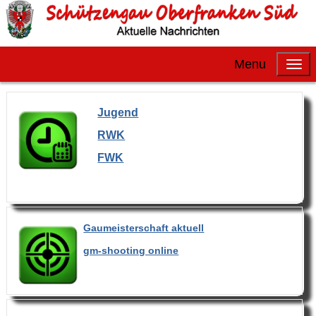
Menu
Jugend
RWK
FWK
Gaumeisterschaft aktuell
gm-shooting online