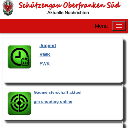
Menu
Jugend
RWK
FWK
Gaumeisterschaft aktuell
gm-shooting online