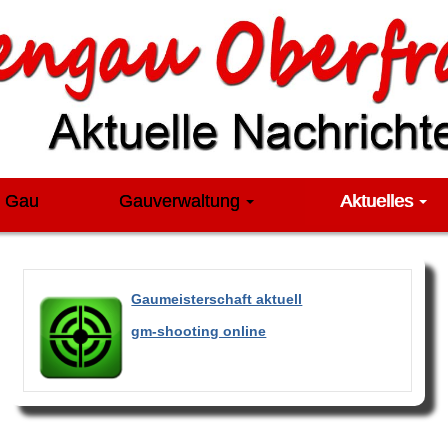
m Gau
Gauverwaltung
Aktuelles
Gaumeisterschaft aktuell
gm-shooting online