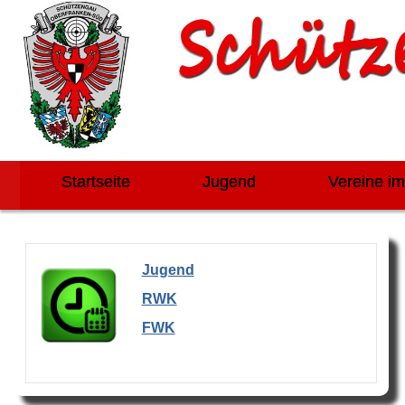
Startseite
Jugend
Vereine i
Jugend
RWK
FWK