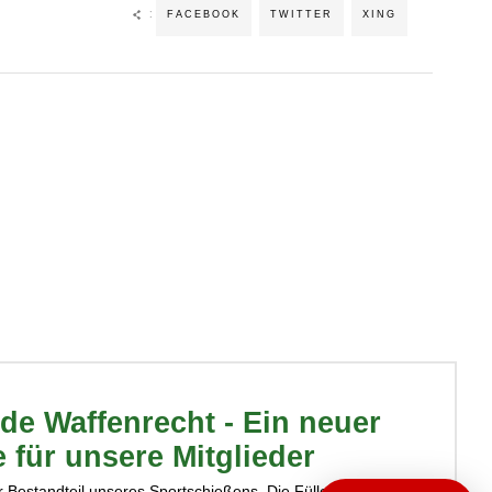
:
FACEBOOK
TWITTER
XING
de Waffenrecht - Ein neuer
e für unsere Mitglieder
r Bestandteil unseres Sportschießens. Die Fülle der